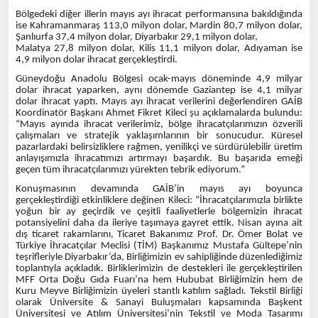
Bölgedeki diğer illerin mayıs ayı ihracat performansına bakıldığında
ise Kahramanmaraş 113,0 milyon dolar, Mardin 80,7 milyon dolar,
Şanlıurfa 37,4 milyon dolar, Diyarbakır 29,1 milyon dolar,
Malatya 27,8 milyon dolar, Kilis 11,1 milyon dolar, Adıyaman ise
4,9 milyon dolar ihracat gerçekleştirdi.
Güneydoğu Anadolu Bölgesi ocak-mayıs döneminde 4,9 milyar
dolar ihracat yaparken, aynı dönemde Gaziantep ise 4,1 milyar
dolar ihracat yaptı. Mayıs ayı ihracat verilerini değerlendiren GAİB
Koordinatör Başkanı Ahmet Fikret Kileci şu açıklamalarda bulundu:
“Mayıs ayında ihracat verilerimiz, bölge ihracatçılarımızın özverili
çalışmaları ve stratejik yaklaşımlarının bir sonucudur. Küresel
pazarlardaki belirsizliklere rağmen, yenilikçi ve sürdürülebilir üretim
anlayışımızla ihracatımızı artırmayı başardık. Bu başarıda emeği
geçen tüm ihracatçılarımızı yürekten tebrik ediyorum.”
Konuşmasının devamında GAİB’in mayıs ayı boyunca
gerçekleştirdiği etkinliklere değinen Kileci: “İhracatçılarımızla birlikte
yoğun bir ay geçirdik ve çeşitli faaliyetlerle bölgemizin ihracat
potansiyelini daha da ileriye taşımaya gayret ettik. Nisan ayına ait
dış ticaret rakamlarını, Ticaret Bakanımız Prof. Dr. Ömer Bolat ve
Türkiye İhracatçılar Meclisi (TİM) Başkanımız Mustafa Gültepe’nin
teşrifleriyle Diyarbakır’da, Birliğimizin ev sahipliğinde düzenlediğimiz
toplantıyla açıkladık. Birliklerimizin de destekleri ile gerçekleştirilen
MFF Orta Doğu Gıda Fuarı’na hem Hububat Birliğimizin hem de
Kuru Meyve Birliğimizin üyeleri stantlı katılım sağladı. Tekstil Birliği
olarak Üniversite & Sanayi Buluşmaları kapsamında Başkent
Üniversitesi ve Atılım Üniversitesi’nin Tekstil ve Moda Tasarımı