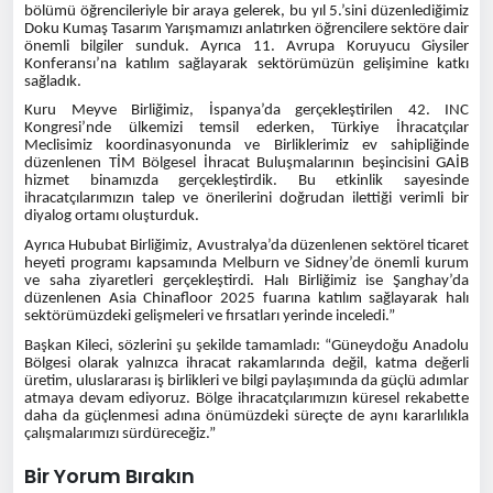
bölümü öğrencileriyle bir araya gelerek, bu yıl 5.’sini düzenlediğimiz
Doku Kumaş Tasarım Yarışmamızı anlatırken öğrencilere sektöre dair
önemli bilgiler sunduk. Ayrıca 11. Avrupa Koruyucu Giysiler
Konferansı’na katılım sağlayarak sektörümüzün gelişimine katkı
sağladık.
Kuru Meyve Birliğimiz, İspanya’da gerçekleştirilen 42. INC
Kongresi’nde ülkemizi temsil ederken, Türkiye İhracatçılar
Meclisimiz koordinasyonunda ve Birliklerimiz ev sahipliğinde
düzenlenen TİM Bölgesel İhracat Buluşmalarının beşincisini GAİB
hizmet binamızda gerçekleştirdik. Bu etkinlik sayesinde
ihracatçılarımızın talep ve önerilerini doğrudan ilettiği verimli bir
diyalog ortamı oluşturduk.
Ayrıca Hububat Birliğimiz, Avustralya’da düzenlenen sektörel ticaret
heyeti programı kapsamında Melburn ve Sidney’de önemli kurum
ve saha ziyaretleri gerçekleştirdi. Halı Birliğimiz ise Şanghay’da
düzenlenen Asia Chinafloor 2025 fuarına katılım sağlayarak halı
sektörümüzdeki gelişmeleri ve fırsatları yerinde inceledi.”
Başkan Kileci, sözlerini şu şekilde tamamladı: “Güneydoğu Anadolu
Bölgesi olarak yalnızca ihracat rakamlarında değil, katma değerli
üretim, uluslararası iş birlikleri ve bilgi paylaşımında da güçlü adımlar
atmaya devam ediyoruz. Bölge ihracatçılarımızın küresel rekabette
daha da güçlenmesi adına önümüzdeki süreçte de aynı kararlılıkla
çalışmalarımızı sürdüreceğiz.”
Bir Yorum Bırakın