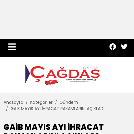
Yurt Haber
Çevre
Dünya
Teknoloji
Anasayfa
Kategoriler
Gündem
GAİB MAYIS AYI İHRACAT RAKAMLARINI AÇIKLADI
GAİB MAYIS AYI İHRACAT