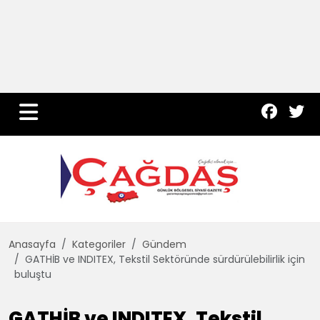
Yurt Haber
Çevre
Dünya
Teknoloji
Anasayfa
Kategoriler
Gündem
GATHİB ve INDITEX, Tekstil Sektöründe sürdürülebilirlik için
buluştu
GATHİB ve INDITEX, Tekstil