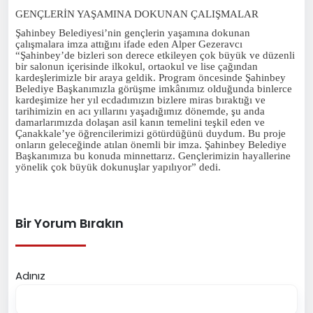
GENÇLERİN YAŞAMINA DOKUNAN ÇALIŞMALAR
Şahinbey Belediyesi’nin gençlerin yaşamına dokunan
çalışmalara imza attığını ifade eden Alper Gezeravcı
“Şahinbey’de bizleri son derece etkileyen çok büyük ve düzenli
bir salonun içerisinde ilkokul, ortaokul ve lise çağından
kardeşlerimizle bir araya geldik. Program öncesinde Şahinbey
Belediye Başkanımızla görüşme imkânımız olduğunda binlerce
kardeşimize her yıl ecdadımızın bizlere miras bıraktığı ve
tarihimizin en acı yıllarını yaşadığımız dönemde, şu anda
damarlarımızda dolaşan asil kanın temelini teşkil eden ve
Çanakkale’ye öğrencilerimizi götürdüğünü duydum. Bu proje
onların geleceğinde atılan önemli bir imza. Şahinbey Belediye
Başkanımıza bu konuda minnettarız. Gençlerimizin hayallerine
yönelik çok büyük dokunuşlar yapılıyor” dedi.
Bir Yorum Bırakın
Adınız