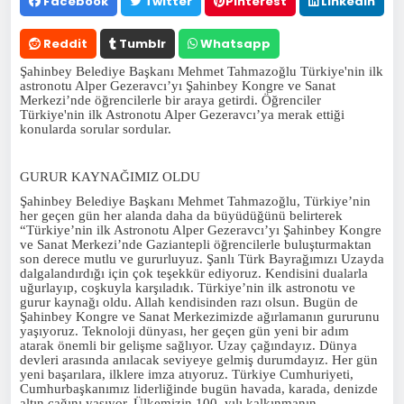
Facebook
Twitter
Pinterest
Linkedin
Reddit
Tumblr
Whatsapp
Şahinbey Belediye Başkanı Mehmet Tahmazoğlu Türkiye'nin ilk
astronotu Alper Gezeravcı’yı Şahinbey Kongre ve Sanat
Merkezi’nde öğrencilerle bir araya getirdi. Öğrenciler
Türkiye'nin ilk Astronotu Alper Gezeravcı’ya merak ettiği
konularda sorular sordular.
GURUR KAYNAĞIMIZ OLDU
Şahinbey Belediye Başkanı Mehmet Tahmazoğlu, Türkiye’nin
her geçen gün her alanda daha da büyüdüğünü belirterek
“Türkiye’nin ilk Astronotu Alper Gezeravcı’yı Şahinbey Kongre
ve Sanat Merkezi’nde Gaziantepli öğrencilerle buluşturmaktan
son derece mutlu ve gururluyuz. Şanlı Türk Bayrağımızı Uzayda
dalgalandırdığı için çok teşekkür ediyoruz. Kendisini dualarla
uğurlayıp, coşkuyla karşıladık. Türkiye’nin ilk astronotu ve
gurur kaynağı oldu. Allah kendisinden razı olsun. Bugün de
Şahinbey Kongre ve Sanat Merkezimizde ağırlamanın gururunu
yaşıyoruz. Teknoloji dünyası, her geçen gün yeni bir adım
atarak önemli bir gelişme sağlıyor. Uzay çağındayız. Dünya
devleri arasında anılacak seviyeye gelmiş durumdayız. Her gün
yeni başarılara, ilklere imza atıyoruz. Türkiye Cumhuriyeti,
Cumhurbaşkanımız liderliğinde bugün havada, karada, denizde
altın çağını yaşıyor. Ülkemizin 100. yılı kalkınmanın,