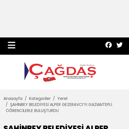
Yurt Haber
Çevre
Dünya
Teknoloji
Anasayfa
Kategoriler
Yerel
ŞAHİNBEY BELEDİYESİ ALPER GEZERAVCI’YI GAZİANTEPLİ
ÖĞRENCİLERLE BULUŞTURDU
ŞAHİNBEY BELEDİYESİ ALPER