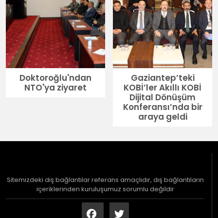
Doktoroğlu'ndan
Gaziantep’teki
NTO'ya ziyaret
KOBİ’ler Akıllı KOBİ
Dijital Dönüşüm
Konferansı’nda bir
araya geldi
Sitemizdeki dış bağlantılar referans amaçlıdır, dış bağlantıların
içeriklerinden kuruluşumuz sorumlu değildir